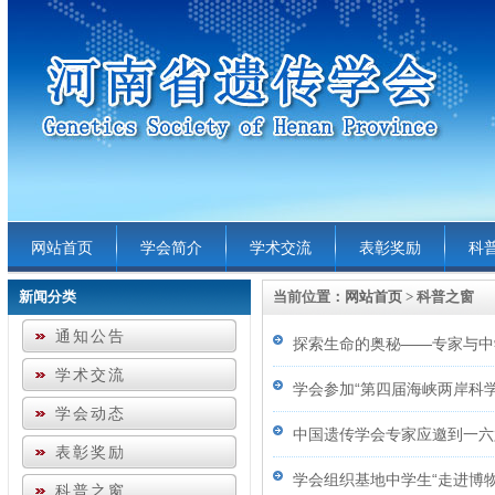
网站首页
学会简介
学术交流
表彰奖励
科
新闻分类
当前位置：
网站首页
> 科普之窗
通知公告
探索生命的奥秘——专家与中
学术交流
学会参加“第四届海峡两岸科
学会动态
中国遗传学会专家应邀到一六
表彰奖励
学会组织基地中学生“走进博
科普之窗